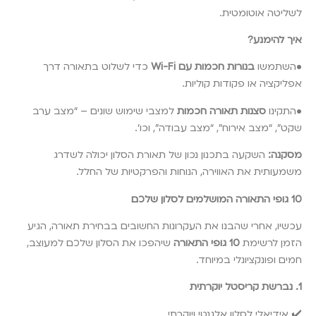
לשליטה אוטומטית.
איך להימנע?
•השתמשו
בנורות חכמות עם Wi-Fi
כדי לשלוט בתאורה דרך
אפליקציה או פקודות קוליות.
•התקינו
סצנות תאורה חכמות
למצבי שימוש שונים – “מצב ערב
שקט”, “מצב אירוח”, “מצב עבודה”, וכו’.
מסקנה:
השקעה בתכנון נכון של תאורת הסלון יכולה לשדרג
משמעותית את האווירה, הנוחות והפרקטיות של החלל.
10 גופי התאורה המושלמים לסלון שלכם
עכשיו, אחרי שהבנו את העקרונות החשובים בבחירת תאורה, הגיע
הזמן לרשימת
10 גופי התאורה
שיהפכו את הסלון שלכם למעוצב,
חמים ופונקציונלי במיוחד.
1. נברשת קריסטל יוקרתית
✔️ אידיאלי לסלון אלגנטי ויוקרתי