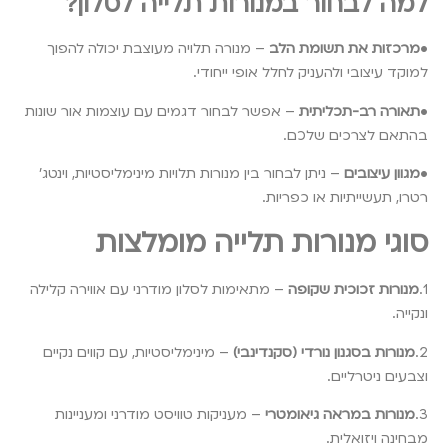
למה לבחור במנורות תלייה לסלון?
•
מרכזות את תשומת הלב
– מנורה תלויה מעוצבת יכולה להפוך
למוקד עיצובי ולהעניק לחלל אופי ייחודי.
•
תאורה רב-תכליתית
– אפשר לבחור דגמים עם עוצמות אור שונות
בהתאם לצרכים שלכם.
•
מגוון עיצובים
– ניתן לבחור בין מנורות תלויות מינימליסטיות, וינטג’
רטרו, תעשייתיות או כפריות.
סוגי מנורות תלייה מומלצות
1.
מנורות זכוכית שקופה
– מתאימות לסלון מודרני עם אווירה קלילה
ונקייה.
2.
מנורות בסגנון נורדי (סקנדינבי)
– מינימליסטיות, עם קווים נקיים
וצבעים ניטרליים.
3.
מנורות במראה גיאומטרי
– מעניקות טוויסט מודרני ומעניינות
מבחינה ויזואלית.