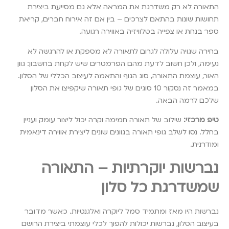
התאורה לא רק משדרגת את המראה אלא גם מסייעת ביצירת
תחושות שונות בהתאם לצרכים – בין אם זה אירוח חברים, קריאת
ספר בנחת או צפייה בטלוויזיה באווירה רגועה.
בחירה שגויה עלולה לגרום לתאורה לא מספקת או להרגשה לא
נעימה, ולכן חשוב לדעת מהם הפרמטרים שיש לקחת בחשבון: גוון
האור, עוצמת התאורה, סוג הגוף והתאמה לעיצוב הכללי של הסלון.
במאמר זה נסקור 10 סוגים של גופי תאורה שיקפיצו את הסלון
שלכם לרמה הבאה.
טיפ מרכזי:
שילוב של תאורה חמימה וקרה יכול ליצור עומק ועניין
בחלל. נסו לשלב גופי תאורה בגוונים שונים ליצירת אווירה דינאמית
ומודרנית.
נברשות יוקרתיות – התאורה
שמשדרגת כל סלון
נברשות היו מאז ומתמיד סמל ליוקרה ואלגנטיות. כאשר מדובר
בעיצוב הסלון, נברשות יכולות להפוך לכלי עוצמתי ביצירת הרושם