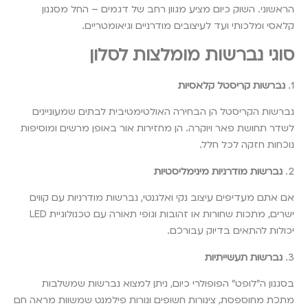
הראשוני. השוק כיום מציע מגוון רחב של דגמים – החל מסגנון
קלאסי ומלכותי ועד לעיצובים מודרניים וגיאומטריים.
סוגי נברשות מומלצות לסלון
1.
נברשות קריסטל קלאסיות
נברשות הקריסטל הן הבחירה האולטימטיבית לבתים שמעוניינים
לשדר תחושת פאר ויוקרה. הן מחזירות אור באופן מרשים ומוסיפות
נוכחות חזקה לכל חלל.
2.
נברשות מודרניות מינימליסטיות
אם אתם מעדיפים עיצוב נקי ואלגנטי, נברשות מודרניות עם קווים
ישרים, מתכות שחורות או זהובות וגופי תאורה עם טכנולוגיית LED
יכולות להתאים בדיוק עבורכם.
3.
נברשות תעשייתיות
בסגנון ה”לופט” הפופולרי כיום, ניתן למצוא נברשות שמשלבות
מתכת מחוספסת, צינורות חשופים ונורות פילמנט שמשוות מראה חם