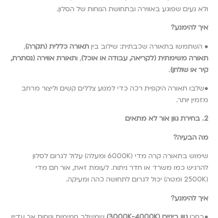
ולא נעים שפוגע באווירה ובתחושת הנוחות של הסלון.
איך להימנע?
• השתמשו בתאורה שכבתית: שילוב בין
תאורה כללית (תקרה)
,
תאורה משימתית (לקריאה, עבודה או אוכל)
, ו
תאורת אווירה (נסתרת,
קיר או שולחן)
.
•שלבו תאורה היקפית רכה כדי למנוע צללים קשים וליצור מרחב
מזמין יותר.
2. בחירת גוון אור לא מתאים
מה הבעיה?
שימוש בתאורה קרה מדי (6000K ומעלה) עלול לגרום לסלון
להרגיש כמו משרד או חדר ניתוח. לעומת זאת, אור חם מדי
(2500K ומטה) יכול לגרום לתחושה כהה ומעיקה.
איך להימנע?
•בחרו
גוון ביניים (3000K-4000K)
שמשלב חמימות ונוחות אך עדיין