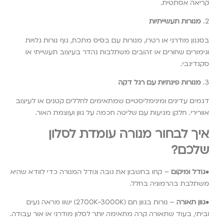
קריאה אסתטית.
2.
מנורות תעשייתיות
בסגנון מודרני או רטרו, מנורות עם בסיס מתכת, גוף נורות גלויות
וגימורים שחורים או זהובים משתלבות נהדר בעיצוב תעשייתי או
סקנדינבי.
3.
מנורות פינתיות עם רגל דקה
דגמים עדינים ומינימליסטיים שמתאימים לחללים קטנים או לעיצוב
אוורירי. חלקן מגיעות עם שליטה חכמה על גוון ועוצמת האור.
איך לבחור מנורה עומדת לסלון
שלכם?
•
גודל ומיקום
– קחו בחשבון את גובה וגודל המנורה כדי לוודא שהיא
משתלבת בהרמוניה בחלל.
•
גוון תאורה
– נורות בגוון חם (2700K-3000K) ישוו מראה נעים
וביתי, בעוד שתאורה קרה מתאימה יותר לסלון מודרני או אור עבודה.