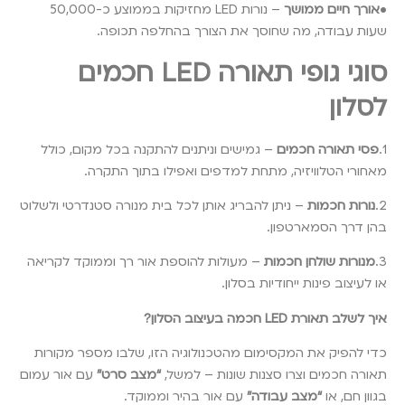
•
אורך חיים ממושך
– נורות LED מחזיקות בממוצע כ-50,000
שעות עבודה, מה שחוסך את הצורך בהחלפה תכופה.
סוגי גופי תאורה LED חכמים
לסלון
1.
פסי תאורה חכמים
– גמישים וניתנים להתקנה בכל מקום, כולל
מאחורי הטלוויזיה, מתחת למדפים ואפילו בתוך התקרה.
2.
נורות חכמות
– ניתן להבריג אותן לכל בית מנורה סטנדרטי ולשלוט
בהן דרך הסמארטפון.
3.
מנורות שולחן חכמות
– מעולות להוספת אור רך וממוקד לקריאה
או לעיצוב פינות ייחודיות בסלון.
איך לשלב תאורת LED חכמה בעיצוב הסלון?
כדי להפיק את המקסימום מהטכנולוגיה הזו, שלבו מספר מקורות
תאורה חכמים וצרו סצנות שונות – למשל,
“מצב סרט”
עם אור עמום
בגוון חם, או
“מצב עבודה”
עם אור בהיר וממוקד.