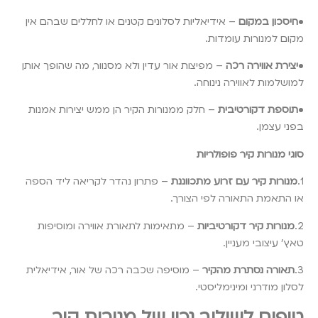
•
חיסכון במקום
– אידיאליות לסלונים קטנים או לחללים שבהם אין
מקום למנורות עומדות.
•
יצירת אווירה רכה
– מפיצות אור עדין ולא מסנוור, מה שהופך אותן
למושלמות לאווירה נינוחה.
•
תוספת דקורטיבית
– חלק ממנורות הקיר הן ממש יצירות אמנות
בפני עצמן.
סוגי מנורות קיר פופולריות
1.
מנורות קיר עם זרוע מתכווננת
– פתרון נהדר לקריאה ליד הספה
או התאמת התאורה לפי הצורך.
2.
מנורות קיר דקורטיביות
– מתאימות לתאורת אווירה ומוסיפות
טאץ’ עיצובי מעניין.
3.
תאורה נסתרת מהקיר
– מוסיפה שכבה רכה של אור, אידיאלית
לסלון מודרני ומינימליסטי.
טיפים לשילוב נכון של מנורות קיר