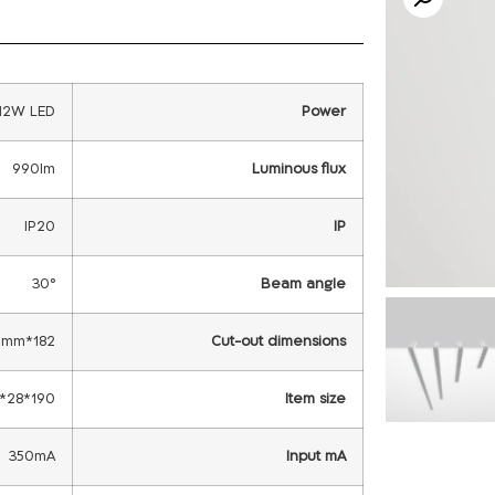
12W LED
Power
990lm
Luminous flux
IP20
IP
30°
Beam angle
182*22mm
Cut-out dimensions
190*28*42 mm
Item size
350mA
Input mA