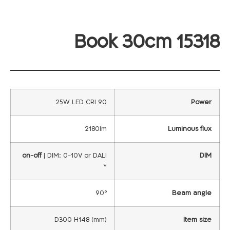
Book 30cm 15318
25W LED CRI 90
Power
2180lm
Luminous flux
on-off
| DIM: 0-10V or DALI
DIM
*
90°
Beam angle
D300 H148 (mm)
Item size