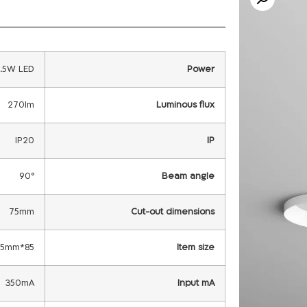
3.5W LED
Power
270lm
Luminous flux
IP20
IP
90°
Beam angle
75mm
Cut-out dimensions
85*45mm
Item size
350mA
Input mA