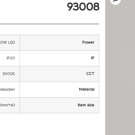
93008
12W LED
Power
IP20
IP
3000K
CCT
labaster
Material
60*200mm
Item size