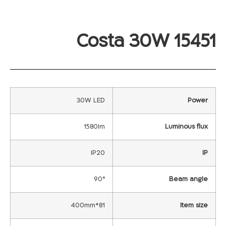
Costa 30W 15451
30W LED
Power
1580lm
Luminous flux
IP20
IP
90°
Beam angle
81*400mm
Item size