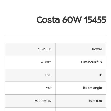
Costa 60W 15455
60W LED
Power
3200lm
Luminous flux
IP20
IP
90°
Beam angle
89*600mm
Item size