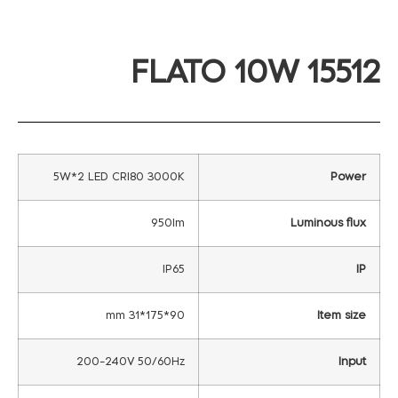
FLATO 10W 15512
5W*2 LED CRI80 3000K
Power
950lm
Luminous flux
IP65
IP
90*175*31 mm
Item size
200-240V 50/60Hz
Input