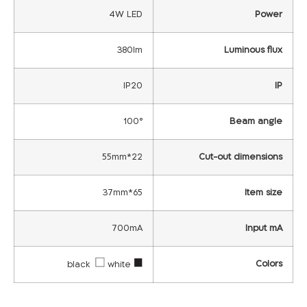
4W LED
Power
380lm
Luminous flux
IP20
IP
100°
Beam angle
22*55mm
Cut-out dimensions
65*37mm
Item size
700mA
Input mA
Colors
white
black