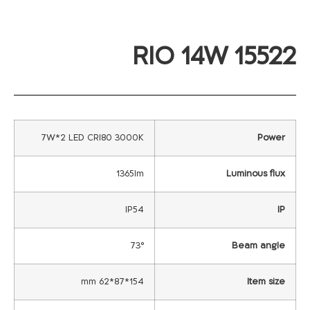
RIO 14W 15522
7W*2 LED CRI80 3000K
Power
1365lm
Luminous flux
IP54
IP
73°
Beam angle
154*87*62 mm
Item size