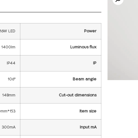
16W LED
Power
1400lm
Luminous flux
IP44
IP
106°
Beam angle
148mm
Cut-out dimensions
153*40mm
Item size
300mA
Input mA