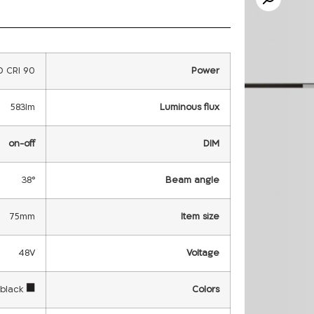
 CRI 90
Power
583lm
Luminous flux
on-off
DIM
38°
Beam angle
75mm
Item size
48V
Voltage
black
Colors