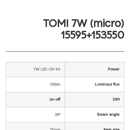
TOMI 7W (micro)
15595+153550
7W LED CRI 90
Power
583lm
Luminous flux
on-off
DIM
38°
Beam angle
75mm
Item size