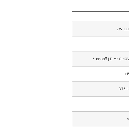
7W LED
on-off
| DIM: 0-10V 
D75 H