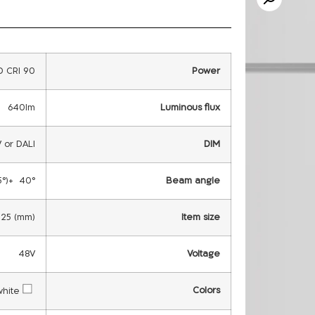
 CRI 90
Power
640lm
Luminous flux
or DALI *
DIM
40° +(15°)
Beam angle
25 (mm)
Item size
48V
Voltage
Colors
white