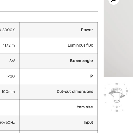
0 3000K
Power
1172lm
Luminous flux
36°
Beam angle
IP20
IP
100mm
Cut-out dimensions
Item size
50/60Hz
Input