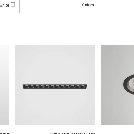
Colors
white