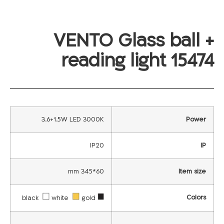
VENTO Glass ball +
reading light 15474
3.6+1.5W LED 3000K
Power
IP20
IP
60*345 mm
Item size
Colors
white
gold
black