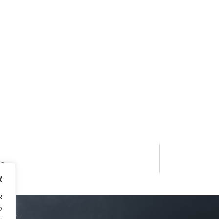
פנ
א
א
פ