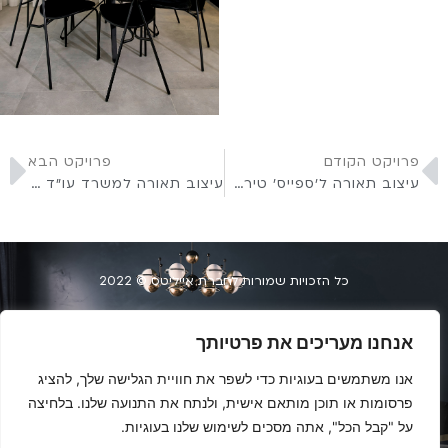
פרויקט הקודם
פרויקט הבא
עיצוב תאורה ל'ספייס' טירת הכרמל
עיצוב תאורה למשרד עו"ד בקריות
כל הזכויות שמורות לחברת אייליטס © 2022
הצהרת נגשות
אנחנו מעריכים את פרטיותך
העמלים 34, חיפה | 073-2040404
אנו משתמשים בעוגיות כדי לשפר את חוויית הגלישה שלך, להציג
פרסומות או תוכן מותאם אישית, ולנתח את התנועה שלנו. בלחיצה
על "קבל הכל", אתה מסכים לשימוש שלנו בעוגיות.