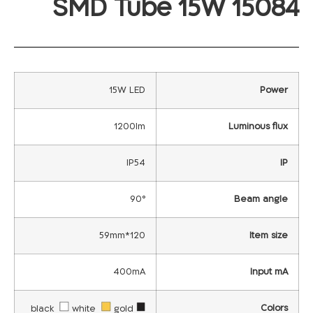
SMD Tube 15W 15084
15W LED
Power
1200lm
Luminous flux
IP54
IP
90°
Beam angle
120*59mm
Item size
400mA
Input mA
Colors
white
gold
black